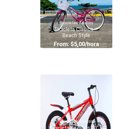
Bicicletas Adultos
Bicicleta Clásica –
Beach Style
From:
$
5,00
/hora
Bicicletas Adultos
Bicicleta de niños 20″ –