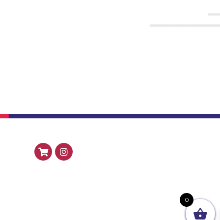
S
I
h
n
o
s
p
t
p
a
i
g
n
r
0
g
a
-
m