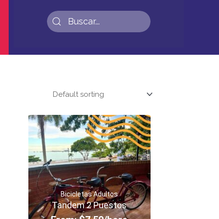
Bicicletas Adultos
Tandem 2 Puestos