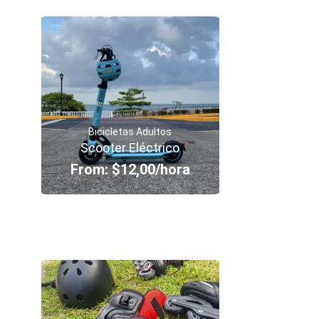
Bicicletas Adultos
Scooter Eléctrico
From:
$
12,00
/hora