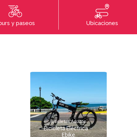
ours y paseos
Ubicaciones
Bicicletas Adultos
Bicicleta Eléctrica –
Ebike