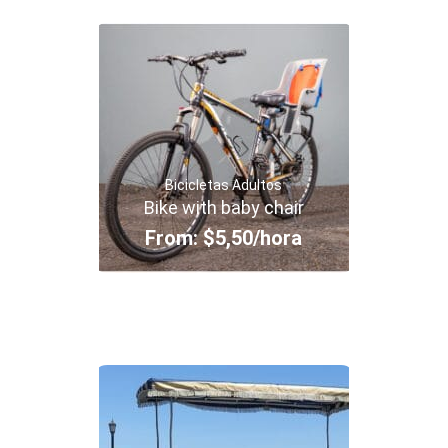
Bicicletas Adultos
Bike with baby chair
From:
$
5,50
/hora