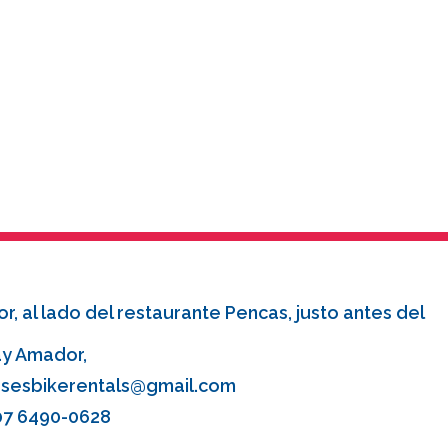
r, al lado del restaurante Pencas, justo antes del
y Amador,
esbikerentals@gmail.com
07 6490-0628