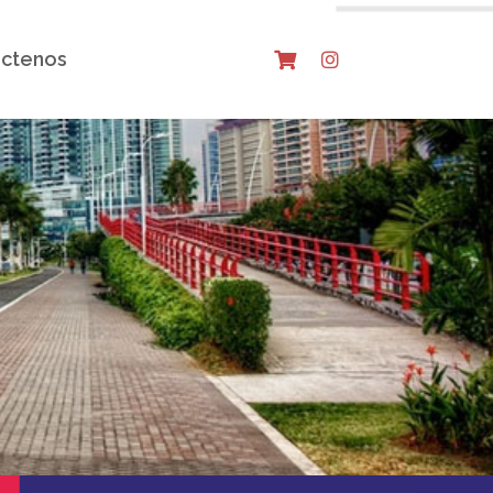
S
I
ctenos
h
n
o
s
p
t
p
a
i
g
n
r
g
a
-
m
c
a
r
t