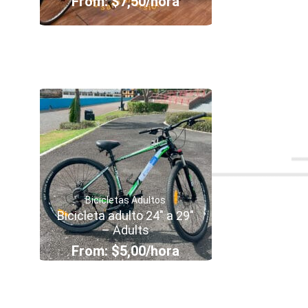
From:
$
7,50
/hora
Bicicletas Adultos
Bicicleta adulto 24″ a 29″
– Adults
From:
$
5,00
/hora