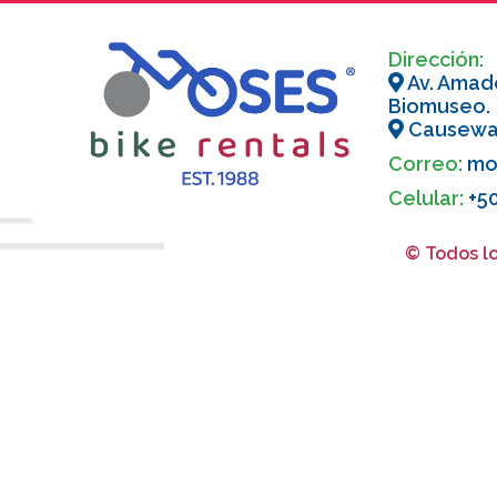
Dirección:
Av. Amado
Biomuseo.
Causewa
Correo:
mos
Celular:
+5
© Todos lo